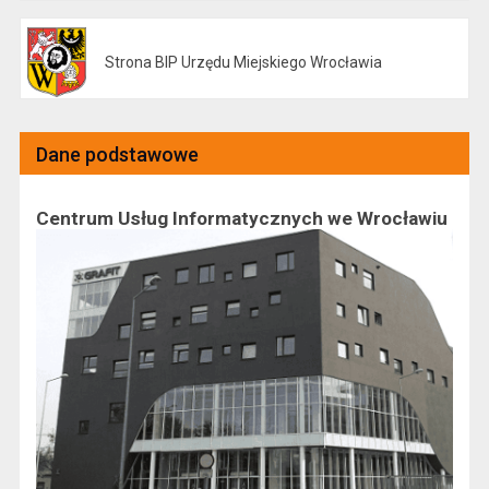
Strona BIP Urzędu Miejskiego Wrocławia
Otwiera się w nowej karcie
Dane podstawowe
Centrum Usług Informatycznych we Wrocławiu