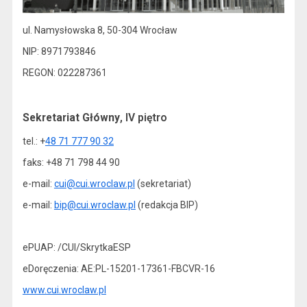
ul. Namysłowska 8, 50-304 Wrocław
NIP: 8971793846
REGON: 022287361
Sekretariat Główny
, IV piętro
tel.: +
48 71 777 90 32
faks: +48 71 798 44 90
e-mail:
cui@cui.wroclaw.pl
(sekretariat)
e-mail:
bip@cui.wroclaw.pl
(redakcja BIP)
ePUAP: /CUI/SkrytkaESP
eDoręczenia: AE:PL-15201-17361-FBCVR-16
www.cui.wroclaw.pl