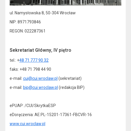
ul. Namysłowska 8, 50-304 Wrocław
NIP: 8971793846
REGON: 022287361
Sekretariat Główny
, IV piętro
tel.: +
48 71 777 90 32
faks: +48 71 798 44 90
e-mail:
cui@cui.wroclaw.pl
(sekretariat)
e-mail:
bip@cui.wroclaw.pl
(redakcja BIP)
ePUAP: /CUI/SkrytkaESP
eDoręczenia: AE:PL-15201-17361-FBCVR-16
www.cui.wroclaw.pl