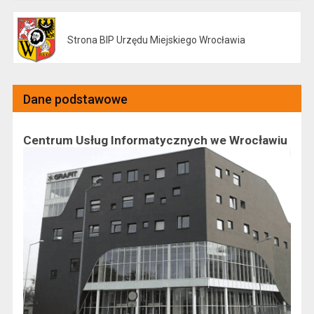
Strona BIP Urzędu Miejskiego Wrocławia
Otwiera się w nowej karcie
Dane podstawowe
Centrum Usług Informatycznych we Wrocławiu