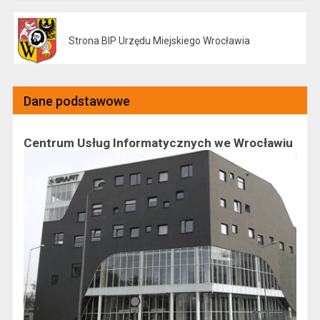
Strona BIP Urzędu Miejskiego Wrocławia
Otwiera się w nowej karcie
Dane podstawowe
Centrum Usług Informatycznych we Wrocławiu