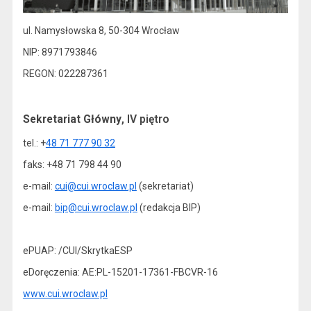
ul. Namysłowska 8, 50-304 Wrocław
NIP: 8971793846
REGON: 022287361
Sekretariat Główny
, IV piętro
tel.: +
48 71 777 90 32
faks: +48 71 798 44 90
e-mail:
cui@cui.wroclaw.pl
(sekretariat)
e-mail:
bip@cui.wroclaw.pl
(redakcja BIP)
ePUAP: /CUI/SkrytkaESP
eDoręczenia: AE:PL-15201-17361-FBCVR-16
www.cui.wroclaw.pl