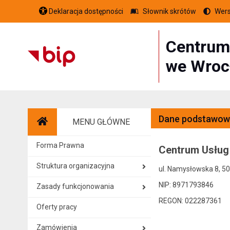
Deklaracja dostępności
Słownik skrótów
Wers
Centrum
we Wroc
Dane podstawow
MENU GŁÓWNE
Strona główna
Forma Prawna
Centrum Usług
Struktura organizacyjna
ul. Namysłowska 8, 5
NIP: 8971793846
Zasady funkcjonowania
REGON: 022287361
Oferty pracy
Zamówienia