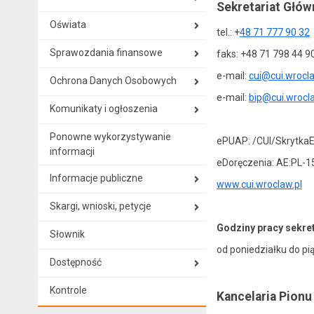
Sekretariat Głów
Oświata
tel.: +
48 71 777 90 32
Sprawozdania finansowe
faks: +48 71 798 44 9
e-mail:
cui@cui.wrocla
Ochrona Danych Osobowych
e-mail:
bip@cui.wrocla
Komunikaty i ogłoszenia
Ponowne wykorzystywanie
ePUAP: /CUI/Skrytka
informacji
eDoręczenia: AE:PL-
Informacje publiczne
www.cui.wroclaw.pl
Skargi, wnioski, petycje
Godziny pracy sekret
Słownik
od poniedziałku do pi
Dostępność
Kontrole
Kancelaria Pion