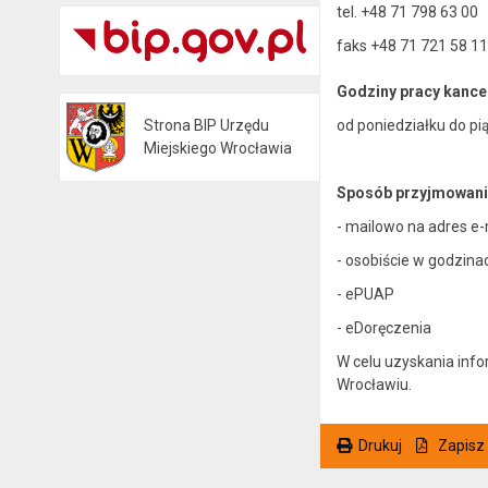
tel. +48 71 798 63 00
faks +48 71 721 58 11
Godziny pracy kancel
od poniedziałku do pi
Strona BIP Urzędu
Otwiera się w nowej karcie
Miejskiego Wrocławia
Sposób przyjmowania 
- mailowo na adres e-
- osobiście w godzina
- ePUAP
- eDoręczenia
W celu uzyskania inf
Wrocławiu.
Drukuj
Zapisz
. Ta sama treść dostępna jest na bieżącej stronie