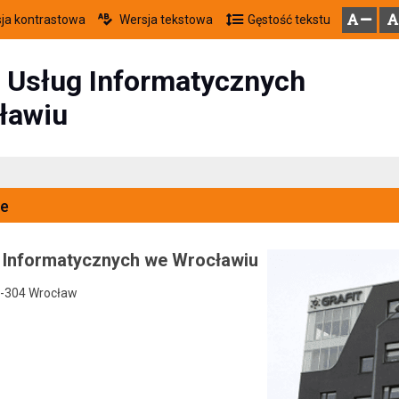
ja kontrastowa
Wersja tekstowa
Gęstość tekstu
Przejdź do głównego menu
Przejdź do mapy serwisu
Przejdź do treści
zresetuj
zmniejsz czcionkę
 Usług Informatycznych
ławiu
e
 Informatycznych we Wrocławiu
0-304 Wrocław