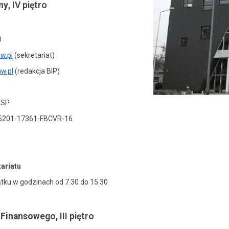
ny
, IV piętro
0
w.pl
(sekretariat)
w.pl
(redakcja BIP)
ESP
15201-17361-FBCVR-16
ariatu
ątku w godzinach od 7.30 do 15.30
u Finansowego
, III piętro