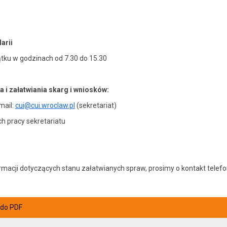
arii
ątku w godzinach od 7.30 do 15.30
i załatwiania skarg i wniosków:
mail:
cui@cui.wroclaw.pl
(sekretariat)
ch pracy sekretariatu
ormacji dotyczących stanu załatwianych spraw, prosimy o kontakt tele
 do PDF