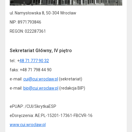
ul. Namysłowska 8, 50-304 Wrocław
NIP: 8971793846
REGON: 022287361
Sekretariat Główny
, IV piętro
tel.: +
48 71 777 90 32
faks: +48 71 798 44 90
e-mail:
cui@cui.wroclaw.pl
(sekretariat)
e-mail:
bip@cui.wroclaw.pl
(redakcja BIP)
ePUAP: /CUI/SkrytkaESP
eDoręczenia: AE:PL-15201-17361-FBCVR-16
www.cui.wroclaw.pl