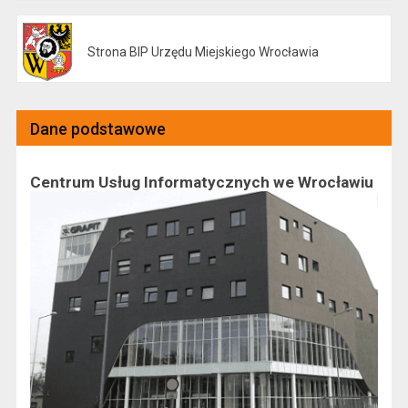
Strona BIP Urzędu Miejskiego Wrocławia
Otwiera się w nowej karcie
Dane podstawowe
Centrum Usług Informatycznych we Wrocławiu