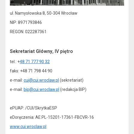
ul. Namysłowska 8, 50-304 Wrocław
NIP: 8971793846
REGON: 022287361
Sekretariat Główny
, IV piętro
tel.: +
48 71 777 90 32
faks: +48 71 798 44 90
e-mail:
cui@cui.wroclaw.pl
(sekretariat)
e-mail:
bip@cui.wroclaw.pl
(redakcja BIP)
ePUAP: /CUI/SkrytkaESP
eDoręczenia: AE:PL-15201-17361-FBCVR-16
www.cui.wroclaw.pl