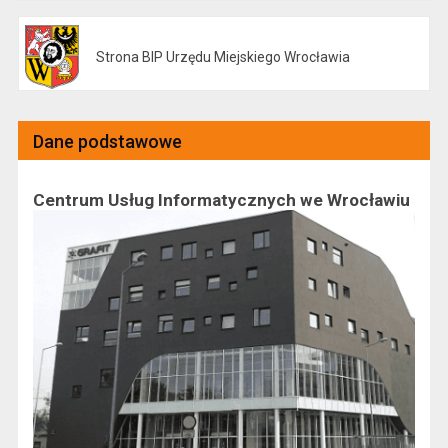
Strona BIP Urzędu Miejskiego Wrocławia
Otwiera się w nowej karcie
Dane podstawowe
Centrum Usług Informatycznych we Wrocławiu