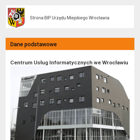
Strona BIP Urzędu Miejskiego Wrocławia
Otwiera się w nowej karcie
Dane podstawowe
Centrum Usług Informatycznych we Wrocławiu