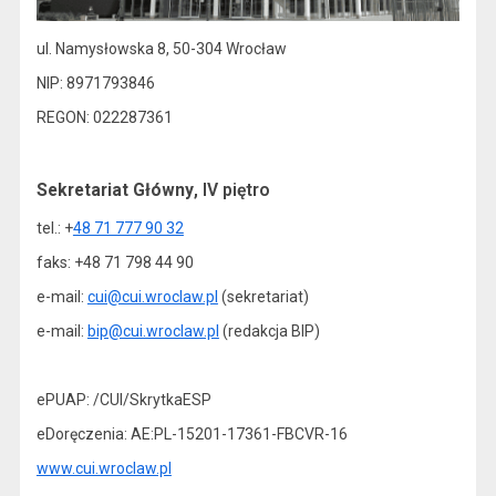
ul. Namysłowska 8, 50-304 Wrocław
NIP: 8971793846
REGON: 022287361
Sekretariat Główny
, IV piętro
tel.: +
48 71 777 90 32
faks: +48 71 798 44 90
e-mail:
cui@cui.wroclaw.pl
(sekretariat)
e-mail:
bip@cui.wroclaw.pl
(redakcja BIP)
ePUAP: /CUI/SkrytkaESP
eDoręczenia: AE:PL-15201-17361-FBCVR-16
www.cui.wroclaw.pl