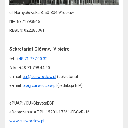
ul. Namysłowska 8, 50-304 Wrocław
NIP: 8971793846
REGON: 022287361
Sekretariat Główny
, IV piętro
tel.: +
48 71 777 90 32
faks: +48 71 798 44 90
e-mail:
cui@cui.wroclaw.pl
(sekretariat)
e-mail:
bip@cui.wroclaw.pl
(redakcja BIP)
ePUAP: /CUI/SkrytkaESP
eDoręczenia: AE:PL-15201-17361-FBCVR-16
www.cui.wroclaw.pl