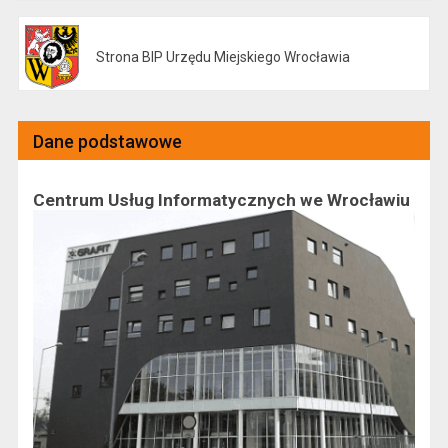
Strona BIP Urzędu Miejskiego Wrocławia
Otwiera się w nowej karcie
Dane podstawowe
Centrum Usług Informatycznych we Wrocławiu