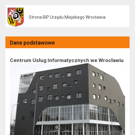
Strona BIP Urzędu Miejskiego Wrocławia
Otwiera się w nowej karcie
Dane podstawowe
Centrum Usług Informatycznych we Wrocławiu