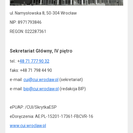
ul. Namysłowska 8, 50-304 Wrocław
NIP: 8971793846
REGON: 022287361
Sekretariat Główny
, IV piętro
tel.: +
48 71 777 90 32
faks: +48 71 798 44 90
e-mail:
cui@cui.wroclaw.pl
(sekretariat)
e-mail:
bip@cui.wroclaw.pl
(redakcja BIP)
ePUAP: /CUI/SkrytkaESP
eDoręczenia: AE:PL-15201-17361-FBCVR-16
www.cui.wroclaw.pl