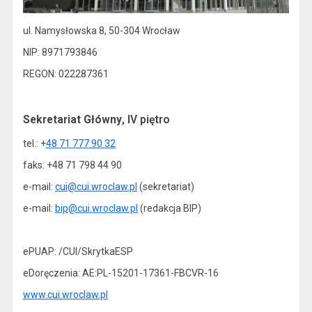
ul. Namysłowska 8, 50-304 Wrocław
NIP: 8971793846
REGON: 022287361
Sekretariat Główny
, IV piętro
tel.: +
48 71 777 90 32
faks: +48 71 798 44 90
e-mail:
cui@cui.wroclaw.pl
(sekretariat)
e-mail:
bip@cui.wroclaw.pl
(redakcja BIP)
ePUAP: /CUI/SkrytkaESP
eDoręczenia: AE:PL-15201-17361-FBCVR-16
www.cui.wroclaw.pl