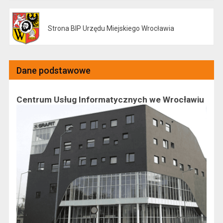
Strona BIP Urzędu Miejskiego Wrocławia
Otwiera się w nowej karcie
Dane podstawowe
Centrum Usług Informatycznych we Wrocławiu