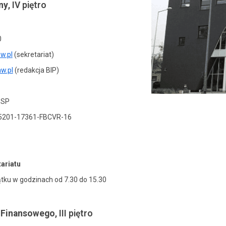
ny
, IV piętro
0
w.pl
(sekretariat)
w.pl
(redakcja BIP)
ESP
15201-17361-FBCVR-16
ariatu
ątku w godzinach od 7.30 do 15.30
u Finansowego
, III piętro