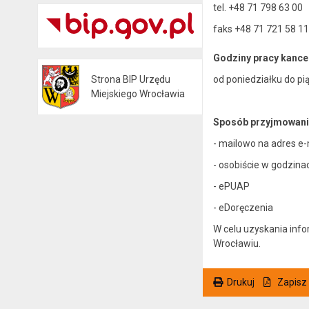
tel. +48 71 798 63 00
faks +48 71 721 58 11
Godziny pracy kancel
od poniedziałku do pi
Strona BIP Urzędu
Otwiera się w nowej karcie
Miejskiego Wrocławia
Sposób przyjmowania 
- mailowo na adres e-
- osobiście w godzina
- ePUAP
- eDoręczenia
W celu uzyskania inf
Wrocławiu.
Drukuj
Zapisz
. Ta sama treść dostępna jest na bieżącej stronie