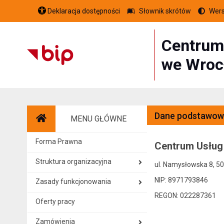
Deklaracja dostępności
Słownik skrótów
Wers
Centrum
we Wroc
Dane podstawow
MENU GŁÓWNE
Strona główna
Forma Prawna
Centrum Usług
Struktura organizacyjna
ul. Namysłowska 8, 5
NIP: 8971793846
Zasady funkcjonowania
REGON: 022287361
Oferty pracy
Zamówienia