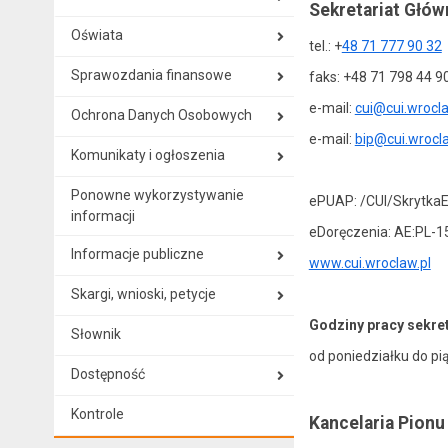
Sekretariat Głów
Oświata
tel.: +
48 71 777 90 32
Sprawozdania finansowe
faks: +48 71 798 44 9
e-mail:
cui@cui.wrocla
Ochrona Danych Osobowych
e-mail:
bip@cui.wrocla
Komunikaty i ogłoszenia
Ponowne wykorzystywanie
ePUAP: /CUI/Skrytka
informacji
eDoręczenia: AE:PL-
Informacje publiczne
www.cui.wroclaw.pl
Skargi, wnioski, petycje
Godziny pracy sekret
Słownik
od poniedziałku do pi
Dostępność
Kontrole
Kancelaria Pion