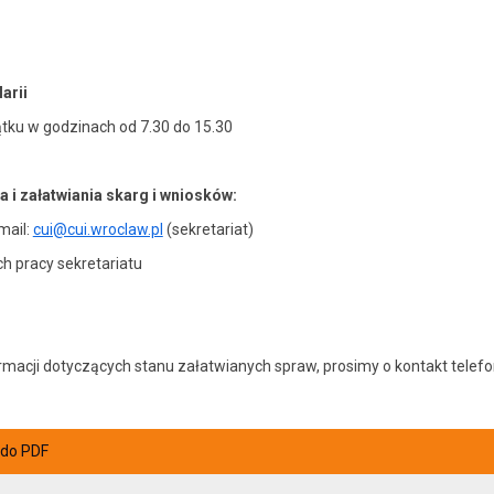
arii
ątku w godzinach od 7.30 do 15.30
i załatwiania skarg i wniosków:
mail:
cui@cui.wroclaw.pl
(sekretariat)
ch pracy sekretariatu
ormacji dotyczących stanu załatwianych spraw, prosimy o kontakt tele
 do PDF