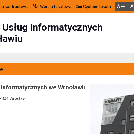
ja kontrastowa
Wersja tekstowa
Gęstość tekstu
Przejdź do głównego menu
Przejdź do mapy serwisu
Przejdź do treści
zresetuj
zmniejsz czcionkę
 Usług Informatycznych
ławiu
e
 Informatycznych we Wrocławiu
0-304 Wrocław