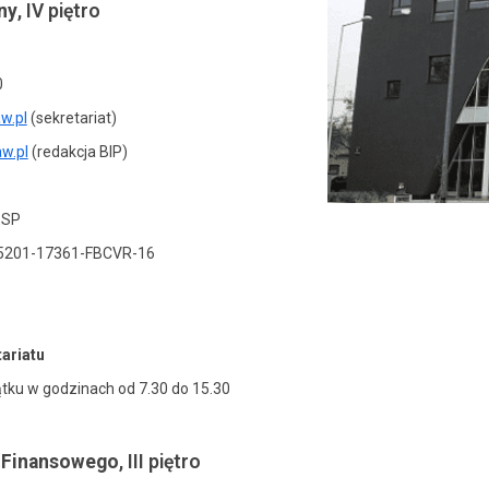
ny
, IV piętro
0
w.pl
(sekretariat)
w.pl
(redakcja BIP)
ESP
15201-17361-FBCVR-16
ariatu
ątku w godzinach od 7.30 do 15.30
u Finansowego
, III piętro