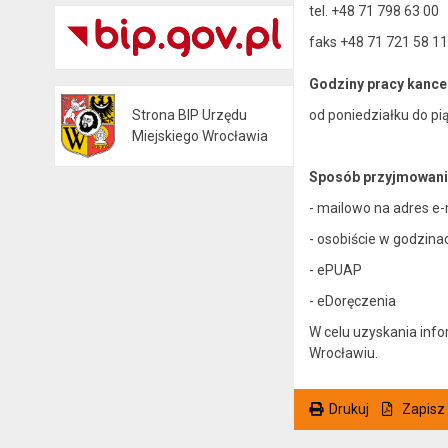
tel. +48 71 798 63 00
faks +48 71 721 58 11
Godziny pracy kancel
od poniedziałku do pi
Strona BIP Urzędu
Otwiera się w nowej karcie
Miejskiego Wrocławia
Sposób przyjmowania 
- mailowo na adres e-
- osobiście w godzina
- ePUAP
- eDoręczenia
W celu uzyskania inf
Wrocławiu.
Drukuj
Zapisz
. Ta sama treść dostępna jest na bieżącej stronie