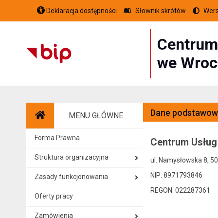
Deklaracja dostępności
Słownik skrótów
Wers
Centrum
we Wroc
Dane podstawow
MENU GŁÓWNE
Strona główna
Forma Prawna
Centrum Usług
Struktura organizacyjna
ul. Namysłowska 8, 5
NIP: 8971793846
Zasady funkcjonowania
REGON: 022287361
Oferty pracy
Zamówienia