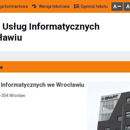
ja kontrastowa
Wersja tekstowa
Gęstość tekstu
Przejdź do głównego menu
Przejdź do mapy serwisu
Przejdź do treści
zresetuj
zmniejsz czcionkę
 Usług Informatycznych
ławiu
e
 Informatycznych we Wrocławiu
0-304 Wrocław