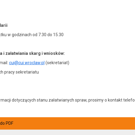
arii
ątku w godzinach od 7.30 do 15.30
i załatwiania skarg i wniosków:
mail:
cui@cui.wroclaw.pl
(sekretariat)
ch pracy sekretariatu
ormacji dotyczących stanu załatwianych spraw, prosimy o kontakt tele
 do PDF