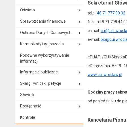
Sekretariat Głów
Oświata
tel.: +
48 71 777 90 32
Sprawozdania finansowe
faks: +48 71 798 44 9
e-mail:
cui@cui.wrocla
Ochrona Danych Osobowych
e-mail:
bip@cui.wrocla
Komunikaty i ogłoszenia
Ponowne wykorzystywanie
ePUAP: /CUI/Skrytka
informacji
eDoręczenia: AE:PL-
Informacje publiczne
www.cui.wroclaw.pl
Skargi, wnioski, petycje
Godziny pracy sekret
Słownik
od poniedziałku do pi
Dostępność
Kontrole
Kancelaria Pion