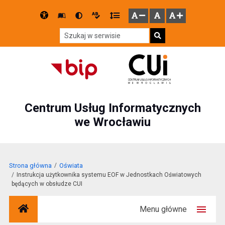
Przejdź do głównego menu
Przejdź do mapy serwisu
Przejdź do treści
Deklaracja
Słownik
Wersja
Wersja
Gęstość
zresetuj
zmniejsz czcionkę
zwiększ czcionkę
dostępności
skrótów
kontrastowa
tekstowa
tekstu
Szukaj w serwisie
Szukaj
Centrum Usług Informatycznych
we Wrocławiu
Strona główna
Oświata
Instrukcja użytkownika systemu EOF w Jednostkach Oświatowych
będących w obsłudze CUI
Menu główne
Strona główna