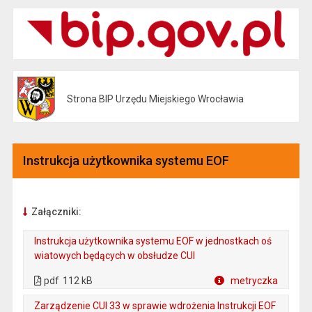
Strona BIP Urzędu Miejskiego Wrocławia
Otwiera się w nowej karcie
Instrukcja użytkownika systemu EOF
Załączniki:
Instrukcja użytkownika systemu EOF w jednostkach oś
wiatowych będących w obsłudze CUI
. Plik w formacie: pdf
. Rozmiar pliku: 112 kB
. Otwiera się w nowej karcie.
pdf
112 kB
metryczka
Plik w formacie
Zarządzenie CUI 33 w sprawie wdrożenia Instrukcji EOF