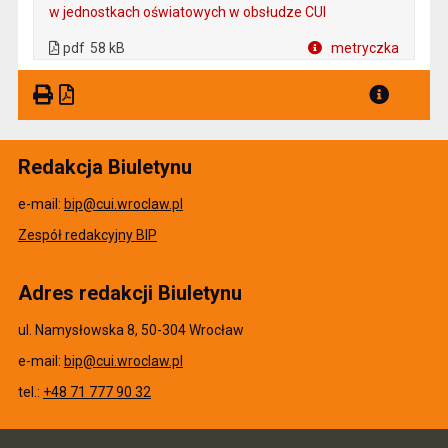
w jednostkach oświatowych w obsłudze CUI
. Plik w formacie: pdf
. Rozmiar pliku: 58 kB
. Otwiera się w nowej karcie.
pdf
58 kB
metryczka
Plik w formacie
Redakcja Biuletynu
e-mail:
bip@cui.wroclaw.pl
Zespół redakcyjny BIP
Adres redakcji Biuletynu
ul. Namysłowska 8, 50-304 Wrocław
e-mail:
bip@cui.wroclaw.pl
tel.:
+48 71 777 90 32