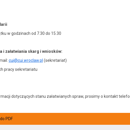
arii
ątku w godzinach od 7.30 do 15.30
i załatwiania skarg i wniosków:
mail:
cui@cui.wroclaw.pl
(sekretariat)
ch pracy sekretariatu
ormacji dotyczących stanu załatwianych spraw, prosimy o kontakt tele
 do PDF