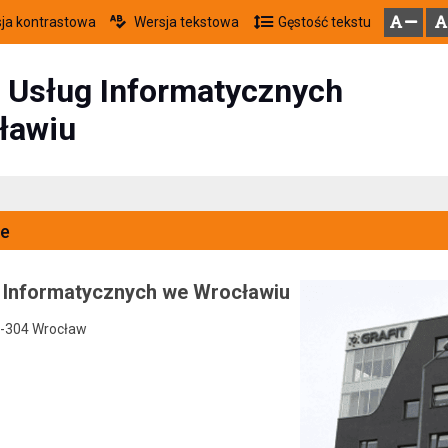
ja kontrastowa
Wersja tekstowa
Gęstość tekstu
Przejdź do głównego menu
Przejdź do mapy serwisu
Przejdź do treści
zresetuj
zmniejsz czcionkę
 Usług Informatycznych
ławiu
e
 Informatycznych we Wrocławiu
0-304 Wrocław