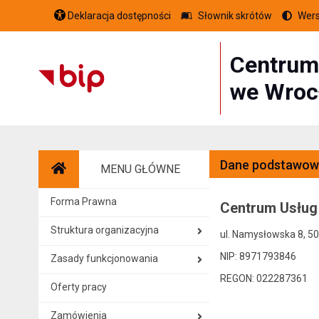
Deklaracja dostępności
Słownik skrótów
Wers
Centrum
we Wroc
Dane podstawow
MENU GŁÓWNE
Strona główna
Forma Prawna
Centrum Usług
Struktura organizacyjna
ul. Namysłowska 8, 5
NIP: 8971793846
Zasady funkcjonowania
REGON: 022287361
Oferty pracy
Zamówienia