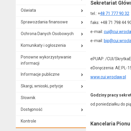
Sekretariat Głów
Oświata
tel.: +
48 71 777 90 32
Sprawozdania finansowe
faks: +48 71 798 44 9
e-mail:
cui@cui.wrocla
Ochrona Danych Osobowych
e-mail:
bip@cui.wrocla
Komunikaty i ogłoszenia
Ponowne wykorzystywanie
ePUAP: /CUI/Skrytka
informacji
eDoręczenia: AE:PL-
Informacje publiczne
www.cui.wroclaw.pl
Skargi, wnioski, petycje
Godziny pracy sekret
Słownik
od poniedziałku do pi
Dostępność
Kontrole
Kancelaria Pion