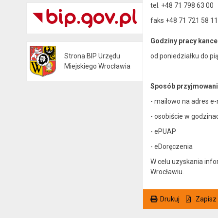
tel. +48 71 798 63 00
faks +48 71 721 58 11
Godziny pracy kancel
od poniedziałku do pi
Strona BIP Urzędu
Otwiera się w nowej karcie
Miejskiego Wrocławia
Sposób przyjmowania 
- mailowo na adres e-
- osobiście w godzina
- ePUAP
- eDoręczenia
W celu uzyskania inf
Wrocławiu.
Drukuj
Zapisz
. Ta sama treść dostępna jest na bieżącej stronie