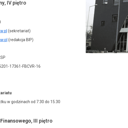
ny
, IV piętro
0
w.pl
(sekretariat)
w.pl
(redakcja BIP)
ESP
15201-17361-FBCVR-16
ariatu
ątku w godzinach od 7.30 do 15.30
u Finansowego
, III piętro