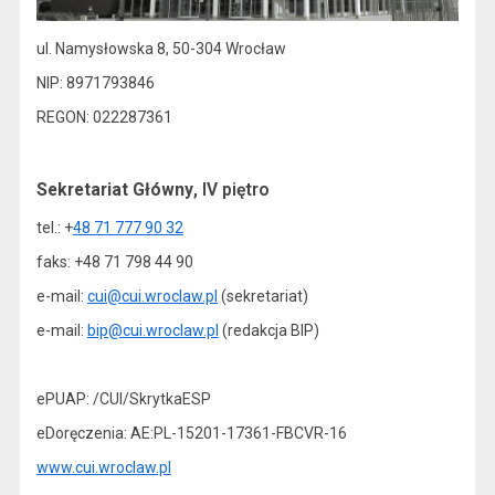
ul. Namysłowska 8, 50-304 Wrocław
NIP: 8971793846
REGON: 022287361
Sekretariat Główny
, IV piętro
tel.: +
48 71 777 90 32
faks: +48 71 798 44 90
e-mail:
cui@cui.wroclaw.pl
(sekretariat)
e-mail:
bip@cui.wroclaw.pl
(redakcja BIP)
ePUAP: /CUI/SkrytkaESP
eDoręczenia: AE:PL-15201-17361-FBCVR-16
www.cui.wroclaw.pl