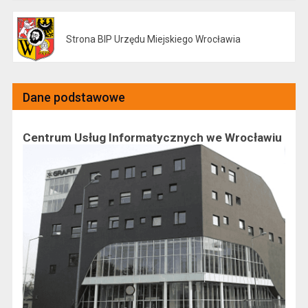
Strona BIP Urzędu Miejskiego Wrocławia
Otwiera się w nowej karcie
Dane podstawowe
Centrum Usług Informatycznych we Wrocławiu