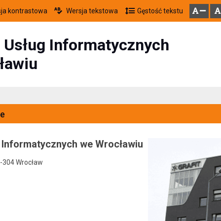
ja kontrastowa
Wersja tekstowa
Gęstość tekstu
Przejdź do głównego menu
Przejdź do mapy serwisu
Przejdź do treści
zresetuj
zmniejsz czcionkę
 Usług Informatycznych
ławiu
e
 Informatycznych we Wrocławiu
0-304 Wrocław