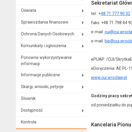
Sekretariat Głów
Oświata
tel.: +
48 71 777 90 32
Sprawozdania finansowe
faks: +48 71 798 44 9
e-mail:
cui@cui.wrocla
Ochrona Danych Osobowych
e-mail:
bip@cui.wrocla
Komunikaty i ogłoszenia
Ponowne wykorzystywanie
ePUAP: /CUI/Skrytka
informacji
eDoręczenia: AE:PL-
Informacje publiczne
www.cui.wroclaw.pl
Skargi, wnioski, petycje
Godziny pracy sekret
Słownik
od poniedziałku do pi
Dostępność
Kontrole
Kancelaria Pion