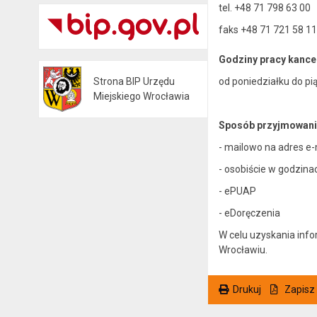
tel. +48 71 798 63 00
faks +48 71 721 58 11
Godziny pracy kancel
od poniedziałku do pi
Strona BIP Urzędu
Otwiera się w nowej karcie
Miejskiego Wrocławia
Sposób przyjmowania 
- mailowo na adres e-
- osobiście w godzina
- ePUAP
- eDoręczenia
W celu uzyskania inf
Wrocławiu.
Drukuj
Zapisz
. Ta sama treść dostępna jest na bieżącej stronie