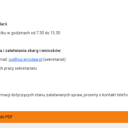
arii
ątku w godzinach od 7.30 do 15.30
i załatwiania skarg i wniosków:
mail:
cui@cui.wroclaw.pl
(sekretariat)
ch pracy sekretariatu
ormacji dotyczących stanu załatwianych spraw, prosimy o kontakt tele
 do PDF