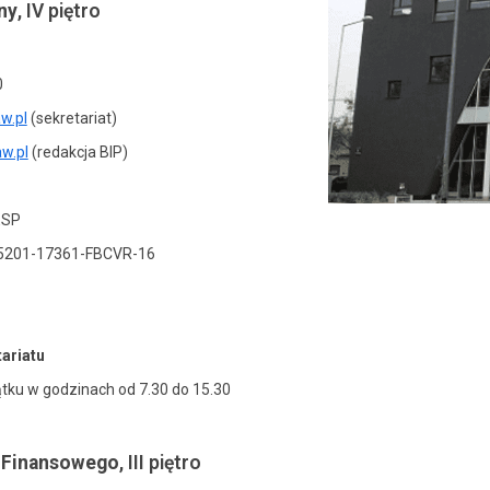
ny
, IV piętro
0
w.pl
(sekretariat)
w.pl
(redakcja BIP)
ESP
15201-17361-FBCVR-16
ariatu
ątku w godzinach od 7.30 do 15.30
u Finansowego
, III piętro