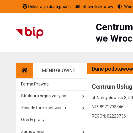
Deklaracja dostępności
Słownik skrótów
Wers
Centrum
we Wroc
Dane podstawow
MENU GŁÓWNE
Strona główna
Forma Prawna
Centrum Usług
Struktura organizacyjna
ul. Namysłowska 8, 5
NIP: 8971793846
Zasady funkcjonowania
REGON: 022287361
Oferty pracy
Zamówienia